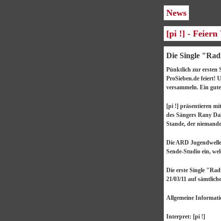
News
[pi !] - Feier
Die Single "Radi
Pünktlich zur ersten
ProSieben.de feiert!
versammeln. Ein gute
[pi !] präsentieren m
des Sängers Rany Dab
Stande, der niemande
Die ARD Jugendwelle 
Sende-Studio ein, wel
Die erste Single "Rad
21/03/11 auf sämtlich
Allgemeine Informati
Interpret: [pi !]