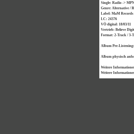
Single: Radio -> MPN:
Genre: Alternative / 
Label: MaM Records
LC: 24376
VÖ digital: 18/03/11
Vertrieb: Believe Digit
Format: 2-Track / 3-T
Album Pre-Listening
Album physisch anfor
Weitere Information
Weitere Information