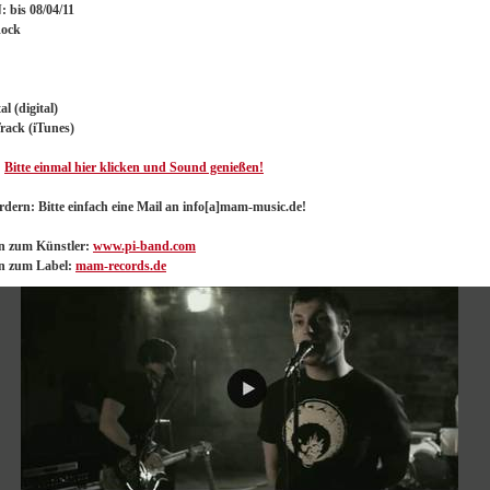
 bis 08/04/11
Rock
al (digital)
rack (iTunes)
:
Bitte einmal hier klicken und Sound genießen!
dern: Bitte einfach eine Mail an info[a]mam-music.de!
en zum Künstler:
www.pi-band.com
en zum Label:
mam-records.de