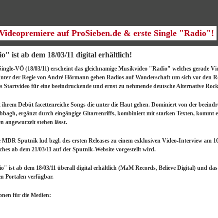
n Videopremiere auf ProSieben.de & erste Single "Radio"!
o" ist ab dem 18/03/11 digital erhältlich!
 Single-VÖ (18/03/11) erscheint das gleichnamige Musikvideo "Radio" welches gerade V
 Unter der Regie von André Hörmann gehen Radios auf Wanderschaft um sich vor den Ro
s Startvideo für eine beeindruckende und ernst zu nehmende deutsche Alternative Roc
it ihrem Debüt facettenreiche Songs die unter die Haut gehen. Dominiert von der beei
bagh, ergänzt durch eingängige Gitarrenriffs, kombiniert mit starken Texten, kommt 
n angewurzelt stehen lässt.
MDR Sputnik lud bzgl. des ersten Releases zu einem exklusiven Video-Interview am 16
ches ab dem 21/03/11 auf der Sputnik-Website vorgestellt wird.
io" ist ab dem 18/03/11 überall digital erhältlich (MaM Records, Believe Digital) und d
en Portalen verfügbar.
onen für die Medien: