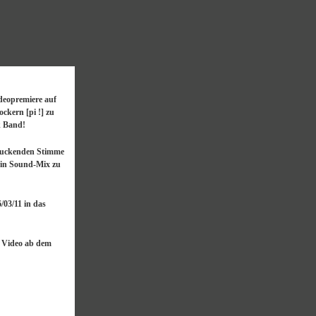
ideopremiere auf
ckern [pi !] zu
k Band!
ndruckenden Stimme
ein Sound-Mix zu
/03/11 in das
as Video ab dem