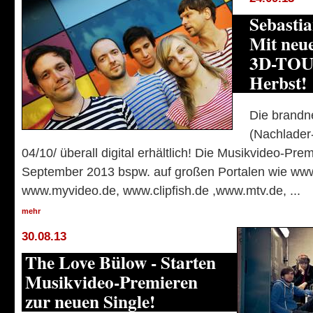
Sebasti
Mit neue
3D-TOUR
Herbst!
Die brandn
(Nachlader
04/10/ überall digital erhältlich! Die Musikvideo-Prem
September 2013 bspw. auf großen Portalen wie www.
www.myvideo.de, www.clipfish.de ,www.mtv.de, ...
mehr
30.08.13
The Love Bülow - Starten
Musikvideo-Premieren
zur neuen Single!