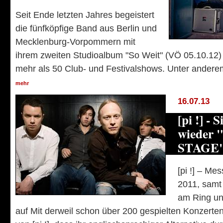
Seit Ende letzten Jahres begeistert
die fünfköpfige Band aus Berlin und
Mecklenburg-Vorpommern mit
ihrem zweiten Studioalbum "So Weit" (VÖ 05.10.12)
mehr als 50 Club- und Festivalshows. Unter anderem
mehr
16.07.13
[pi !] - 
wieder
STAGE" 
[pi !] – Me
2011, samt
am Ring un
auf Mit derweil schon über 200 gespielten Konzerte