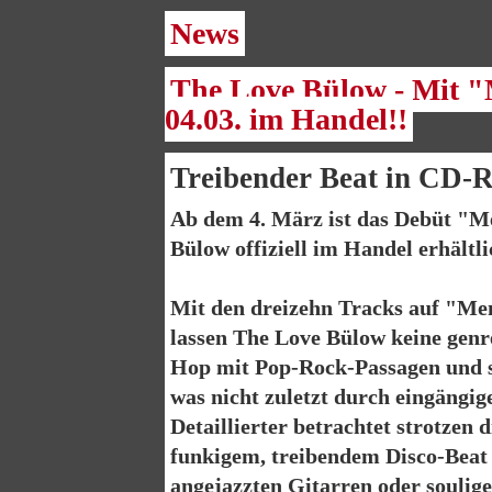
News
The Love Bülow - Mit "
04.03. im Handel!!
Treibender Beat in CD-
Ab dem 4. März ist das Debüt "M
Bülow offiziell im Handel erhältli
Mit den dreizehn Tracks auf "Me
lassen The Love Bülow keine genr
Hop mit Pop-Rock-Passagen und 
was nicht zuletzt durch eingängig
Detaillierter betrachtet strotzen 
funkigem, treibendem Disco-Beat 
angejazzten Gitarren oder soul