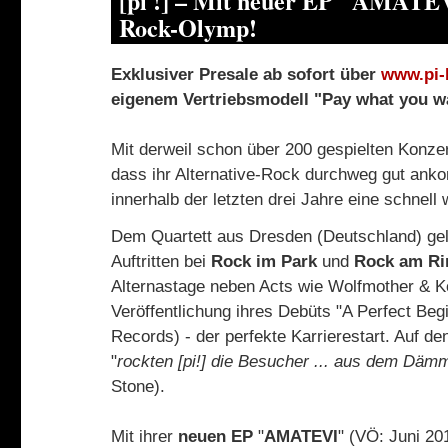
[pi !] – Mit neuer EP "AMATE
Rock-Olymp!
Exklusiver Presale ab sofort über
www.pi-
eigenem Vertriebsmodell "Pay what you w
Mit derweil schon über 200 gespielten Konz
dass ihr Alternative-Rock durchweg gut ank
innerhalb der letzten drei Jahre eine schnel
Dem Quartett aus Dresden (Deutschland) gel
Auftritten bei
Rock im Park
und
Rock am Ri
Alternastage neben Acts wie Wolfmother & K
Veröffentlichung ihres Debüts "A Perfect Be
Records) - der perfekte Karrierestart. Auf den
"
rockten [pi!] die Besucher ... aus dem Däm
Stone).
Mit ihrer
neuen EP
"
AMATEVI
" (VÖ: Juni 201